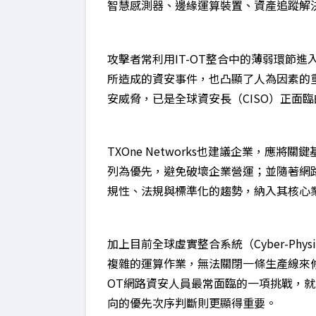
智慧感測器、邊緣運算裝置、資產追蹤解
攻擊者常利用IT-OT整合中的薄弱環節
所造成的資安事件，也凸顯了人為因素的
安威脅，已是全球資安長（CISO）正面
TXOne Networks也建議企業，應
列為優先，避免破壞企業營運；並隨著網
規性、法規與標準化的趨勢，納入其核心
加上目前全球虛實整合系統（Cyber-Phys
複雜的運算作業，無法關閉一條生產線來
OT網路資安人員最常面臨的一項挑戰，
向的優先次序判斷則更顯得重要。