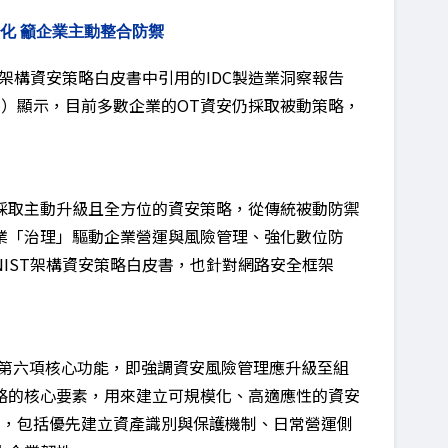
化 籲企業主動整合防禦
）架構資安策略白皮書中引用的IDC製造業洞察報告
 2024-2025）顯示，目前多數企業的OT資安仍採取被動策略，
採取主動升級且全方位的資安策略，從傳統被動防禦
業「治理」驅動企業營運與風險管理、強化數位防
IST架構資安策略白皮書，也針對網路安全框架
治理」為第六項核心功能，即強調資安風險管理應升級至組
略的核心要素，用來建立可規模化、高適應性的資安
期，包括優先建立資產識別與保護機制、日常營運側