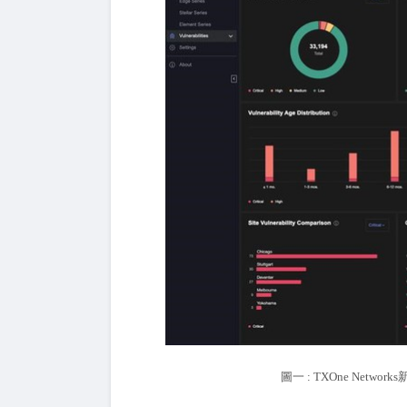
圖一 : TXOne Netw