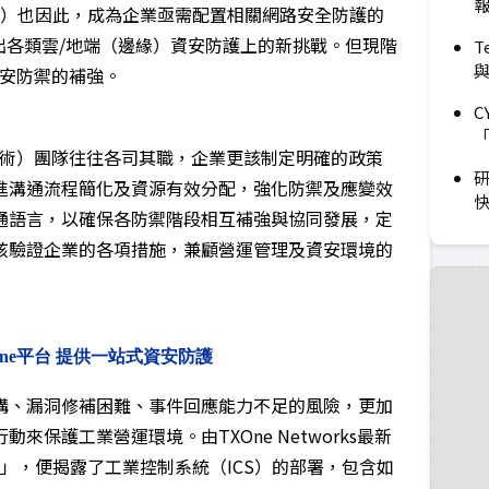
報
ssets）也因此，成為企業亟需配置相關網路安全防護的
出各類雲/地端（邊緣）資安防護上的新挑戰。但現階
T
資安防禦的補強。
C
「
技術）團隊往往各司其職，企業更該制定明確的政策
研
進溝通流程簡化及資源有效分配，強化防禦及應變效
通語言，以確保各防禦階段相互補強與協同發展，定
核驗證企業的各項措施，兼顧營運管理及資安環境的
eOne平台 提供一站式資安防護
構、漏洞修補困難、事件回應能力不足的風險，更加
保護工業營運環境。由TXOne Networks最新
報告」，便揭露了工業控制系統（ICS）的部署，包含如