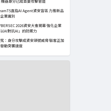
 機器身分已成首要攻擊管道
eamT5直指AI Agent資安盲區 力推新品
與企業識別
YBERSEC 2026資安大會揭幕 強化企業
以AI對抗AI」的防禦力
究：身分攻擊成資安頭號威脅 駭客正加
快發動突襲速度