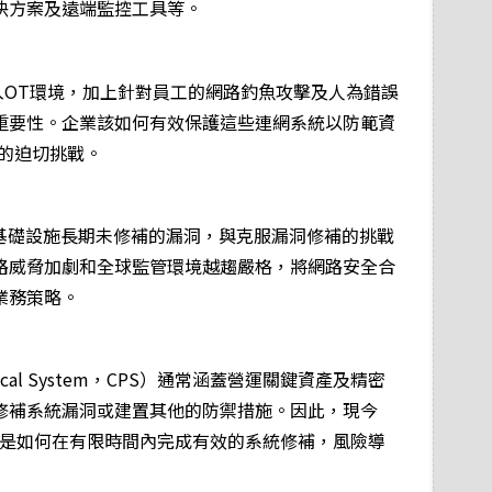
決方案及遠端監控工具等。
進入OT環境，加上針對員工的網路釣魚攻擊及人為錯誤
重要性。企業該如何有效保護這些連網系統以防範資
臨的迫切挑戰。
將關鍵基礎設施長期未修補的漏洞，與克服漏洞修補的挑戰
路威脅加劇和全球監管環境越趨嚴格，將網路安全合
業務策略。
ical System，CPS）通常涵蓋營運關鍵資產及精密
修補系統漏洞或建置其他的防禦措施。因此，現今
就是如何在有限時間內完成有效的系統修補，風險導