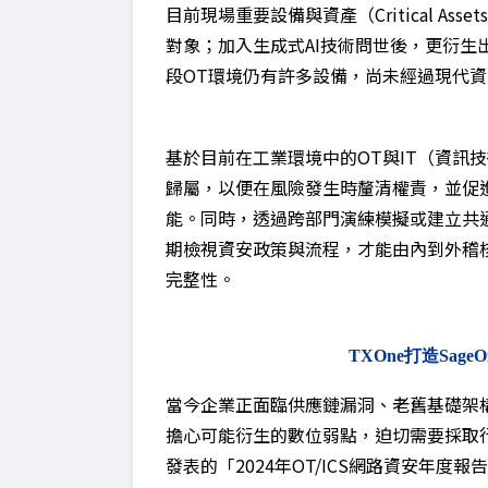
目前現場重要設備與資產（Critical A
對象；加入生成式AI技術問世後，更衍生
段OT環境仍有許多設備，尚未經過現代
基於目前在工業環境中的OT與IT（資訊
歸屬，以便在風險發生時釐清權責，並促
能。同時，透過跨部門演練模擬或建立共
期檢視資安政策與流程，才能由內到外稽
完整性。
TXOne打造Sag
當今企業正面臨供應鏈漏洞、老舊基礎架
擔心可能衍生的數位弱點，迫切需要採取行動來
發表的「2024年OT/ICS網路資安年度