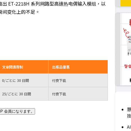
 ET-2218H 系列网路型高速热电偶输入模组，以
瞬间变化上的不足。
文章閱讀限制
出版品優惠
0
/ごとに 30 日間
付费下载
25
/ごとに 30 日間
付费下载
慧
IP 会員になります。
技
A