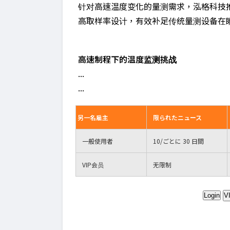
针对高速温度变化的量测需求，泓格科技推出
高取样率设计，有效补足传统量测设备在
高速制程下的温度监测挑战
...
...
另一名雇主
限られたニュース
一般使用者
10
/ごとに 30 日間
VIP
会员
无限制
Login
V