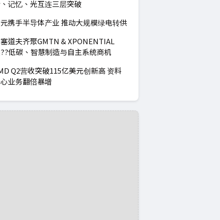
计、记忆、光互连三层突破
元携手半导体产业 推动大规模绿电转供
塞道夫齐聚GMTN & XPONENTIAL
??低碳、智慧制造与自主系统商机
MD Q2营收突破115亿美元创新高 资料
中心业务翻倍暴增