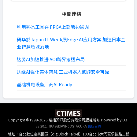
相關連結
利用熟悉工具在 FPGA上部署边缘 AI
研华於Japan IT Week展Edge AI应用方案 加速日本企
业智慧场域落地
边缘AI加速推进 AOI跨界渗透布局
边缘AI强化实体智慧 工业机器人兼顾安全可靠
基础机电设备厂商AI Ready
Copyright ©1999-2026 遠播資訊股份有限公司版權所有
Powered by O3
v3.20.1.HKA86BRWN6QSTACUKA
舊版首頁
地址：台北數位產業園區（digiBlock Taipei）103台北市大同區承德路三段