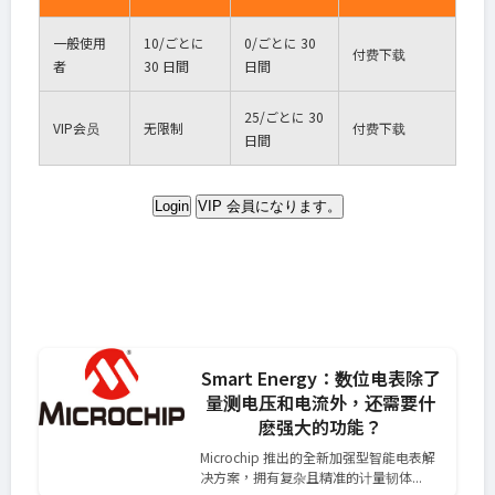
一般使用
10
/ごとに
0
/ごとに 30
付费下载
者
30 日間
日間
25
/ごとに 30
VIP
会员
无限制
付费下载
日間
Login
VIP 会員になります。
Smart Energy：数位电表除了
量测电压和电流外，还需要什
麽强大的功能？
Microchip 推出的全新加强型智能电表解
决方案，拥有复杂且精准的计量韧体...