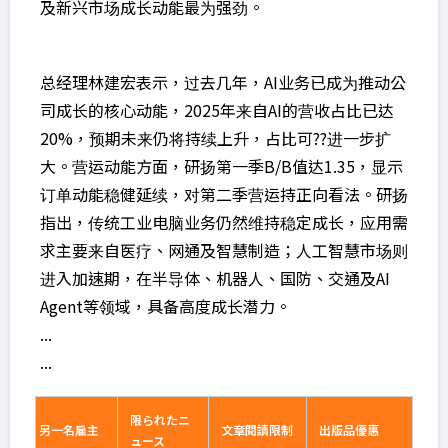
及新兴市场成长动能最为强劲。
总经理林建宏表示，过去几年，AI业务已成为推动公
司成长的核心动能，2025年来自AI的营收占比已达
20%，预期未来仍将持续上升，占比可??进一步扩
大。营运动能方面，研扬第一季B/B值达1.35，显示
订单动能稳健延续，对第二季营运持正向看法。研扬
指出，传统工业电脑业务仍然维持稳定成长，应用需
求主要来自医疗、网通及智慧制造；人工智慧市场则
进入加速期，在半导体、机器人、国防、交通及AI
Agent等领域，具备高度成长潜力。
...
...
限られたニ
另一名雇主
文章閱讀限制
出版品優惠
ュース