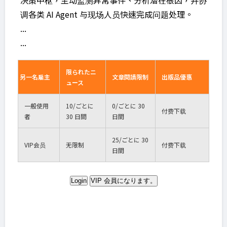
决策中枢，主动监测异常事件、分析潜在根因，并协
调各类 AI Agent 与现场人员快速完成问题处理。
...
...
限られたニ
另一名雇主
文章閱讀限制
出版品優惠
ュース
一般使用
10
/ごとに
0
/ごとに 30
付费下载
者
30 日間
日間
25
/ごとに 30
VIP
会员
无限制
付费下载
日間
Login
VIP 会員になります。