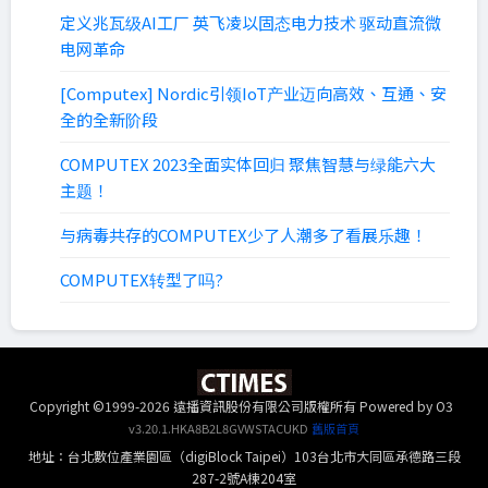
定义兆瓦级AI工厂 英飞凌以固态电力技术 驱动直流微
电网革命
[Computex] Nordic引领IoT产业迈向高效、互通、安
全的全新阶段
COMPUTEX 2023全面实体回归 聚焦智慧与绿能六大
主题！
与病毒共存的COMPUTEX少了人潮多了看展乐趣！
COMPUTEX转型了吗?
Copyright ©1999-2026 遠播資訊股份有限公司版權所有
Powered by O3
v3.20.1.HKA8B2L8GVWSTACUKD
舊版首頁
地址：台北數位產業園區（digiBlock Taipei）103台北市大同區承德路三段
287-2號A棟204室