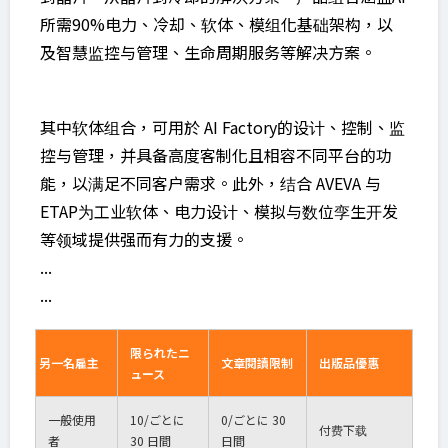
所需90%电力、冷却、软体、模组化基础架构，以
及智慧监控与管理、生命周期服务等解决方案。
其中软体组合，可用於 AI Factory的设计、控制、监
控与管理，并具备高度客制化且相容不同平台的功
能，以满足不同客户需求。此外，结合 AVEVA 与
ETAP为工业软体、电力设计、模拟与数位孪生开发
等领域提供强而有力的支援。
...
...
限られたニ
另一名雇主
文章閱讀限制
出版品優惠
ュース
一般使用
10
/ごとに
0
/ごとに 30
付费下载
者
30 日間
日間