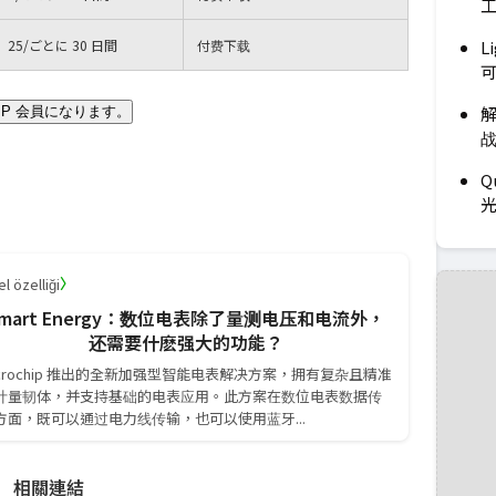
L
25
/ごとに 30 日間
付费下载
解
IP 会員になります。
Q
〉
l özelliği
mart Energy：数位电表除了量测电压和电流外，
还需要什麽强大的功能？
icrochip 推出的全新加强型智能电表解决方案，拥有复杂且精准
计量韧体，并支持基础的电表应用。此方案在数位电表数据传
方面，既可以通过电力线传输，也可以使用蓝牙...
相關連結