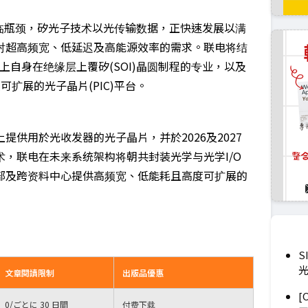
临瓶颈，矽光子技术以光传输数据，正快速发展以满
对超高频宽、低延迟及高能源效率的需求。联电将结
加上自身在绝缘层上覆矽(SOI)晶圆制程的专业，以及
扩展的光子晶片(PIC)平台。
供用於光收发器的光子晶片，并於2026及2027
，联电在未来系统架构将朝共封装光学与光学I/O
部及跨资料中心提供高频宽、低能耗且高度可扩展的
S
文章閱讀限制
出版品優惠
[
0
/ごとに 30 日間
付费下载