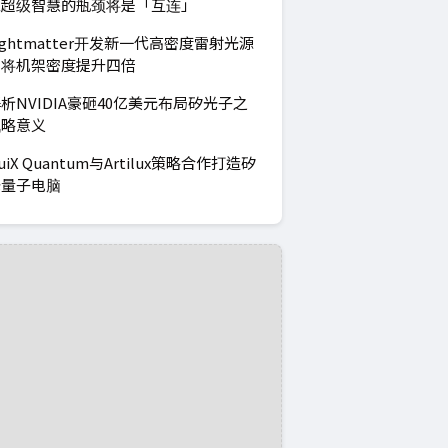
工超级智慧的瓶颈将是「互连」
ightmatter开发新一代高密度雷射光源
可将机架密度提升四倍
析NVIDIA豪砸40亿美元布局矽光子之
战略意义
uiX Quantum与Artilux策略合作打造矽
光量子电脑