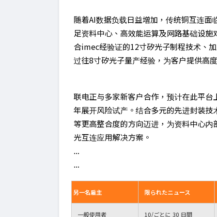
随着AI数据负载日益增加，传统铜互连面
足资料中心、高效能运算及网路基础设施
合imec经验证的12寸矽光子制程技术、
过往8寸矽光子量产经验，为客户提供高度可
联电正与多家新客户合作，预计在此平台上提
年展开风险试产。结合多元的先进封装技术
等更高整合度的方向迈进，为资料中心内
光互连应用解决方案。
...
...
另一名雇主
限られたニュース
一般使用者
10
/ごとに 30 日間