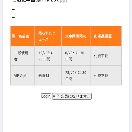
...
...
限られたニ
另一名雇主
文章閱讀限制
出版品優惠
ュース
一般使用
10
/ごとに
0
/ごとに 30
付费下载
者
30 日間
日間
25
/ごとに 30
VIP
会员
无限制
付费下载
日間
Login
VIP 会員になります。