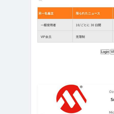
另一名雇主
限られたニュース
一般使用者
10
/ごとに 30 日間
VIP
会员
无限制
Login
V
Öze
S
M