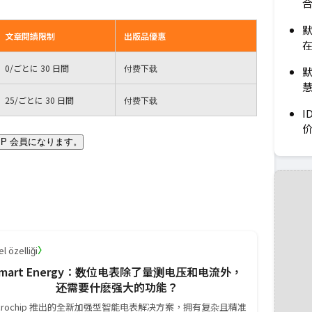
默
文章閱讀限制
出版品優惠
0
/ごとに 30 日間
付费下载
默
25
/ごとに 30 日間
付费下载
I
IP 会員になります。
〉
l özelliği
mart Energy：数位电表除了量测电压和电流外，
还需要什麽强大的功能？
icrochip 推出的全新加强型智能电表解决方案，拥有复杂且精准