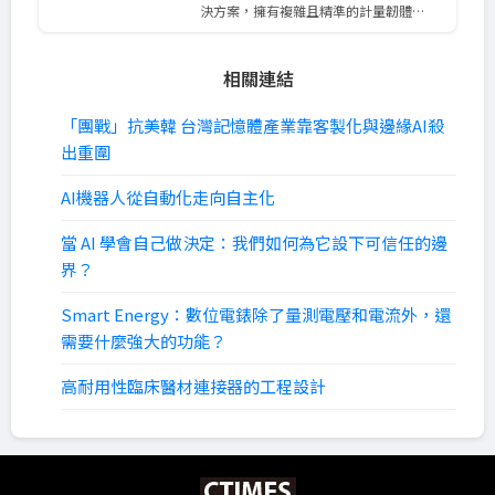
決方案，擁有複雜且精準的計量韌體…
相關連結
「團戰」抗美韓 台灣記憶體產業靠客製化與邊緣AI殺
出重圍
AI機器人從自動化走向自主化
當 AI 學會自己做決定：我們如何為它設下可信任的邊
界？
Smart Energy：數位電錶除了量測電壓和電流外，還
需要什麼強大的功能？
高耐用性臨床醫材連接器的工程設計