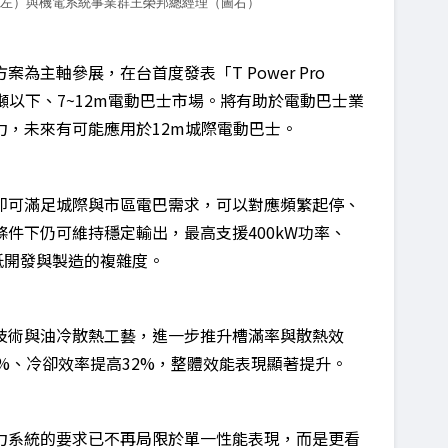
（圖左）與機電系統事業群王榮邦總經理（圖右）
主軸參展，在台首度發表「T Power Pro
5噸以下、7~12m電動巴士市場。將有助於電動巴士業
，未來有可能應用於12m城際電動巴士。
即可滿足城際與市區電巴需求，可以對應頻繁起停、
件下仍可維持穩定輸出，最高支援400kW功率、
幅降低開發與製造的複雜度。
技術與油冷散熱工藝，進一步推升槽滿率與散熱效
5%、冷卻效率提高32%，整體效能表現顯著提升。
力系統的要求已不再局限於單一性能表現，而是更看