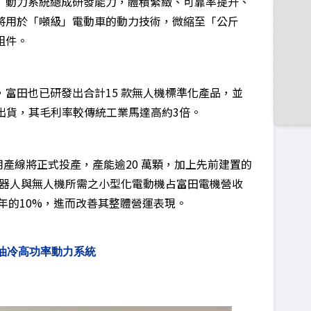
」動力系統總成研發能力，體積緊緻、可靠率提升、
將用於「噸級」電動車的動力技術，微縮至「公斤
組件。
富田也已研發出合計15 款無人機標準化產品，並
產出貨，其毛利率較傳統工業馬達高約3倍。
用產線將正式投產，產能逾20 萬顆，加上先前建置的
機器人與無人機所需之小型化電動機占富田電機營收
26年的10%，進而改善其整體營運表現。
油冷高功率動力系統