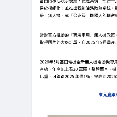
富田的核心競爭優勢，便是具備「七合一
易於模組化；並推出獨創油路散熱系統，
級」無人機，或「公克級」機器人的精密
針對官方推動的「商規軍用」無人機政策，
取得國內外大廠訂單，自2025 年9月量
2026年5月富田電機全新無人機電動機專
產線，年產能上看30 萬顆。整體而言，
比重，可望從2025 年僅1%，提高到20
東元扁線