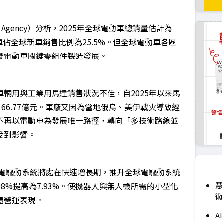
ergy Agency）分析，2025年全球電動車總銷量估計為
電動車佔全球新車銷售比例為25.5%。但全球電動車各區
響電動車關鍵零組件製造發展。
輛用與工業用馬達銷售狀況不佳，自2025年以來馬
達166.77億元。車廠又因為當地俄烏、美伊戰火導致經
不再以電動車為發展唯一路徑，轉向「多技術路線並
受到影響。
人電驅動系統將處在快速增長期，推升全球電驅動系統
98%提高為7.93%。使機器人與無人機所需的小型化
慧
術
體營運表現。
A