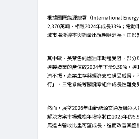
根據國際能源總署（International En
2,370萬輛，相較2024年成長33%；
域市場滲透率與銷量出現明顯消長，正影
其中歐、美禁售純燃油車時程受阻，部分車
達製造業的產值較2024年下滑9.58%，
濟不振，產業生存與經濟支柱備受威脅，
行」，三電系統等關鍵零組件成長性難免
然而，展望2026年由新能源交通及機器
解決方案市場規模年增率將由2025年的5.
馬達占營收比重可望成長，進而改善其整