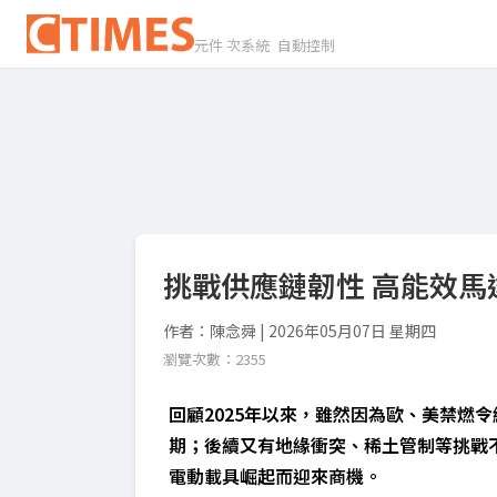
元件 次系統 自動控制
挑戰供應鏈韌性 高能效馬
作者：陳念舜 | 2026年05月07日 星期四
瀏覽次數：2355
回顧2025年以來，雖然因為歐、美禁燃
期；後續又有地緣衝突、稀土管制等挑戰不
電動載具崛起而迎來商機。