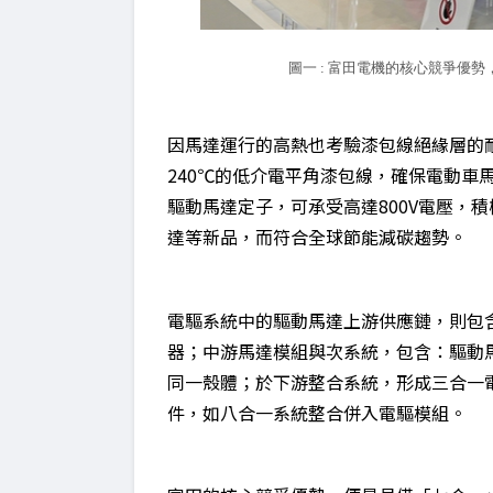
圖一 : 富田電機的核心競爭優
因馬達運行的高熱也考驗漆包線絕緣層的
240℃的低介電平角漆包線，確保電動車
驅動馬達定子，可承受高達800V電壓，積
達等新品，而符合全球節能減碳趨勢。
電驅系統中的驅動馬達上游供應鏈，則包
器；中游馬達模組與次系統，包含：驅動
同一殼體；於下游整合系統，形成三合一
件，如八合一系統整合併入電驅模組。