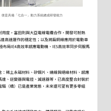
勢，便是具備「七合一」動力系統總成研發能力
耐用度，富田則與大亞電線電纜合作，開發可耐熱
馬達高速運作的穩定性；以及將扁銅線應用於電動車
極布局IE4高效率感應電動機、IE5高效率同步伺服馬
含：稀土永磁材料、矽鋼片、繞線與絕緣材料、感應
馬達、逆變器與電控、減速器等，已高度整合封裝於
電驅（橋）已是產業常態，未來還可望有更多零組