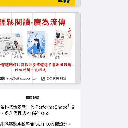
相關新聞
?
榮科技發表新一代 PerformaShape
技
，提升代理式 AI 儲存 QoS
I能耗驅動系統整合 SEMICON揭設計、