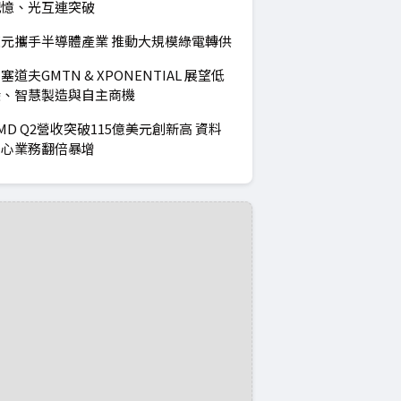
記憶、光互連突破
元攜手半導體產業 推動大規模綠電轉供
塞道夫GMTN & XPONENTIAL 展望低
碳、智慧製造與自主商機
MD Q2營收突破115億美元創新高 資料
中心業務翻倍暴增