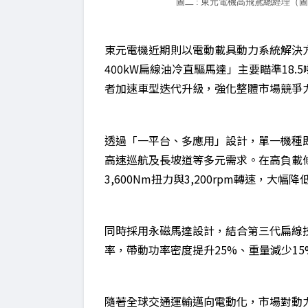
圖二 : 東元電機高飛鳶總經理
東元電機近期則以電動載具動力系統解決方案為
400kW扁線油冷直驅馬達」主要瞄準18.
者加速車型迭代升級，強化整體市場競爭力
透過「一平台、多應用」設計，單一機種
高速巡航及長坡道等多元需求。在高負載條
3,600Nm扭力與3,200rpm轉速，大
同時採用永磁馬達設計，結合第三代扁線
率，帶動功率密度提升25%、重量減少1
隨著全球交通運輸邁向電動化，市場對動