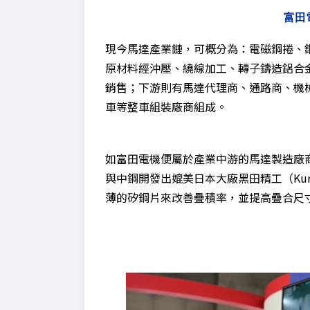
富田
現今馬達產業鏈，可概分為：電磁鋼捲、
原材料經沖壓、繞線加工、轉子鑄造鋁合
銷售；下游則有馬達代理商、通路商、機
車等整車組裝廠商組成。
如富田電機便屬於產業中游的馬達製造廠商
與中鋼開發出媲美日本大廠黑田精工（Kurod
薄的矽鋼片來改善疊積率，並提高疊合尺