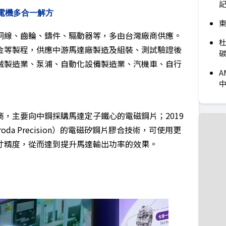
電機多合一解方
東
銅線、齒輪、鑄件、驅動器等，多由台灣廠商供應。
杜
金等製程，供應中游馬達廠製造及組裝、測試驗證後
械製造業、泵浦、自動化設備製造業、汽機車、自行
A
，主要向中鋼採購馬達定子鐵心的電磁鋼片；2019
a Precision）的電磁矽鋼片膠合技術，可使用更
寸精度，從而達到提升馬達輸出功率的效果。