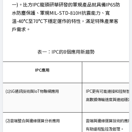
一)。比方IPC龍頭研華研發的軍規產品就具備IP65防
水防塵保護、軍規MIL-STD-810H抗震能力、寬
溫-40°C至70°C下穩定運作的特性，滿足特殊產業客
戶需求。
表一：IPC的8個應用新趨勢
IPC
應用
(1)5G
通訊技術與IoT物聯網應用
IPC
更有可能連接和控制智
高數據傳輸速度與連結穩定
(2)
雲端整合與邊緣運算分析應用
雲端與邊緣運算技術的應用
有助遠程監控及管理。