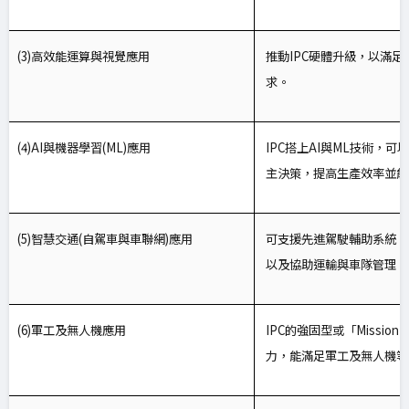
(3)
高效能運算與視覺應用
推動IPC硬體升級，以滿
求。
(4)AI
與機器學習(ML)應用
IPC
搭上AI與ML技術，可
主決策，提高生產效率並能
(5)
智慧交通(自駕車與車聯網)應用
可支援先進駕駛輔助系統（
以及協助運輸與車隊管理，
(6)
軍工及無人機應用
IPC
的強固型或「Mission-
力，能滿足軍工及無人機等