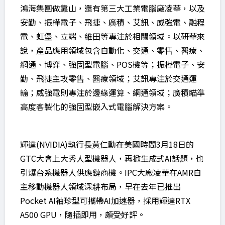
鴻海集團做靠山，還有第三大工業電腦廠凌華，以及
安勤、振樺電子、飛捷、廣積、艾訊、威強電、融程
電、虹堡、立端、維田等專注於相關領域。以研華來
說，產品應用領域包含自動化、交通、零售、醫療、
網通、博弈、強固型電腦、POS機等；振樺電子、安
勤、飛捷主攻零售、醫療領域；艾訊專注於交通運
輸；威強電則專注於邊緣運算、網通領域；廣積瞄準
高度客製化的強固型嵌入式電腦解決方案。
輝達(NVIDIA)執行長黃仁勳在美國時間3月18日的
GTC大會上大秀人型機器人，再掀生成式AI話題，也
引爆台系機器人供應鏈商機。IPC大廠凌華在AMR自
主移動機器人領域深耕布局，早在去年已推出
Pocket AI袖珍型可攜帶AI加速器，採用輝達RTX
A500 GPU，隨插即用，頗受好評。