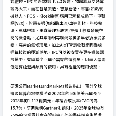
端監控。IPC的終端應用仍以製造、物聯網與交通運
輸為大宗，而在智慧製造、智慧倉儲、零售(如點餐
機器人、POS、Kiosk機等)應用已漸趨成熟下，車聯
網(V2X)、智慧交通(如道路車流/車速監控、科技執
法、車牌辨識、車隊管理系統等)會是比較有發展空
間的機會點，尤其車聯網等聯網設備多半必須承受多
變、惡劣的氣候環境，加上AIoT智慧物聯網與邊緣
運算技術的逐漸落地，IPC可以被安置在更多邊緣端
設備中，有助減少回傳至雲端的運算量，因而大幅降
低運算延遲與頻寬的使用，具有極佳的應用優勢。
研調公司MarketsandMarkets報告指出，預計全球
邊緣運算市場規模將從2023年的536億美元成長至
2028年的1,113億美元，年複合成長率(CAGR)為
15.7%。研調機構Gartner則預測，2025年全球約有
75%的企業資料會在資料中心外的邊緣端產生與處