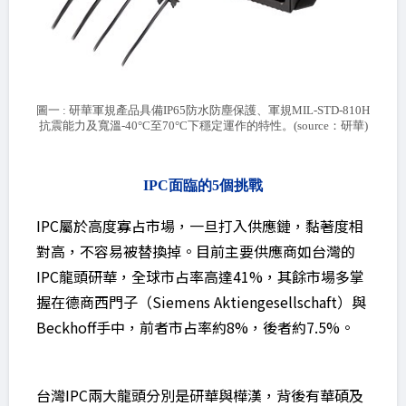
圖一 : 研華軍規產品具備IP65防水防塵保護、軍規MIL-STD-810H
抗震能力及寬溫-40°C至70°C下穩定運作的特性。(source：研華)
IPC面臨的5個挑戰
IPC屬於高度寡占市場，一旦打入供應鏈，黏著度相
對高，不容易被替換掉。目前主要供應商如台灣的
IPC龍頭研華，全球市占率高達41%，其餘市場多掌
握在德商西門子（Siemens Aktiengesellschaft）與
Beckhoff手中，前者市占率約8%，後者約7.5%。
台灣IPC兩大龍頭分別是研華與樺漢，背後有華碩及