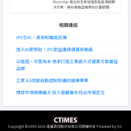
Microchip 推出的全新加強型智能電錶解
決方案，擁有複雜且精準的計量韌體…
相關連結
IPC引AI、資安盼觸底反彈
加入AI更帶勁！IPC助益邊緣運算新動能
以強固、可靠為本 德承打造工業嵌入式運算方案最佳
品牌
工業 4.0改變自動控制架構的選擇標準
博弈市場商機龐大 投入發展需先找出市場定位
Copyright ©1999-2026 遠播資訊股份有限公司版權所有
Powered by O3