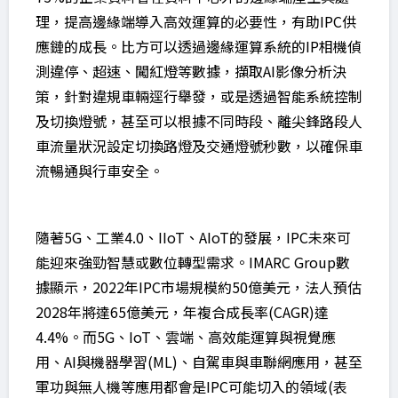
理，提高邊緣端導入高效運算的必要性，有助IPC供
應鏈的成長。比方可以透過邊緣運算系統的IP相機偵
測違停、超速、闖紅燈等數據，擷取AI影像分析決
策，針對違規車輛逕行舉發，或是透過智能系統控制
及切換燈號，甚至可以根據不同時段、離尖鋒路段人
車流量狀況設定切換路燈及交通燈號秒數，以確保車
流暢通與行車安全。
隨著5G、工業4.0、IIoT、AIoT的發展，IPC未來可
能迎來強勁智慧或數位轉型需求。IMARC Group數
據顯示，2022年IPC市場規模約50億美元，法人預估
2028年將達65億美元，年複合成長率(CAGR)達
4.4%。而5G、IoT、雲端、高效能運算與視覺應
用、AI與機器學習(ML)、自駕車與車聯網應用，甚至
軍功與無人機等應用都會是IPC可能切入的領域(表