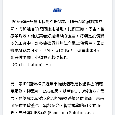
結語
IPC龍頭研華董事長劉克振認為，隨著AI發展越趨成
熟，將加速各領域的應用落地，比如工廠、零售、醫
療等場域，他尤其看好邊緣AI的發展，特別是設備繁
多的工廠中，許多機密資料無法全數上傳雲端，因此
邊緣AI發展可期，「AI、IoT新時代，研華未來不可
能只做硬體，必須做到軟硬協作
（Orchestration）。」
另一家IPC龍頭樺漢近年來從硬體跨足軟體與雲端應
用服務，轉型AI、ESG布局，朝著IPC 3.0增值方向發
展，希望成為最強大的AI智慧領導整合供應商，未來
將提供硬軟整合、雲網結合、智慧連動的訂閱式服
務，充分運用ESaaS (Ennoconn Solution as a