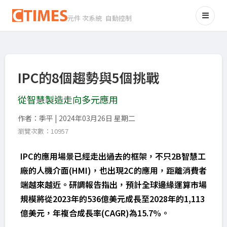
元件 次系統 自動控制
IPC的8個趨勢與5個挑戰
從智慧製造走向多元應用
作者：季平 | 2024年03月26日 星期二
瀏覽次數：10957
IPC的應用場景已經走出過去的框架，不只2B智慧工
廠的人機介面(HMI)，也出現2C的應用，距離消費者
端越來越近。研調報告指出，預計全球邊緣運算市場
規模將從2023年的536億美元成長至2028年的1,113
億美元，年複合成長率(CAGR)為15.7%。