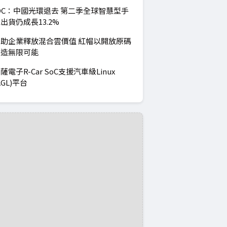
DC：中國光環退去 第二季全球智慧型手
出貨仍成長13.2%
助企業釋放混合雲價值 紅帽以開放原碼
創造無限可能
薩電子R-Car SoC支援汽車級Linux
AGL)平台