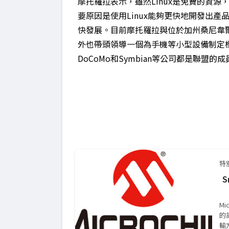
摩托羅拉表示，雖然Linux是免費的資源
要原因是使用Linux能夠更快地開發出
快發展。目前摩托羅拉與位於加州桑尼韋爾的M
外也帶頭領導一個為手機等小型設備制定
DoCoMo和Symbian等公司都是聯盟的成
特
S
M
的
輸