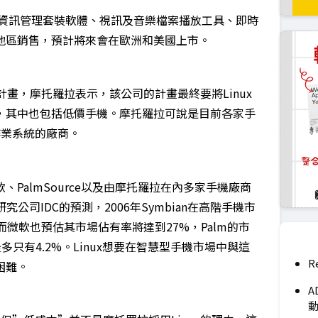
人資訊管理套裝軟體、視訊及音樂檔案播放工具、即時
地區銷售，預計將來會在歐洲和美國上市。
的計畫，摩托羅拉表示，該公司的計畫最終要將Linux
，其中也包括低價手機。摩托羅拉可說是目前各家手
作業系統的廠商。
PalmSource以及由摩托羅拉在內多家手機廠商
究公司IDC的預測，2006年Symbian在高階手機市
而微軟也預估其市場佔有率將達到27%，Palm的市
最多只有4.2%。Linux想要在智慧型手機市場中與這
R
困難。
A