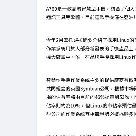
A760是一款高階智慧型手機，結合了個
通訊工具等軟體，目前這款手機僅在亞洲
今年2月摩托羅拉簡要介紹了採用Linux
作業系統用於大部分新發表的手機產品上
機大廠當中，唯一在品牌手機採用Linux
智慧型手機作業系統主要的提供廠商有微軟、
共同經營的英國Symbian公司，根據市場研
場的佔有率將由目前的46%提高到53%，
佔率則約為10%，但Linux的市佔率預估
些公司的作業系統互相競爭勢必遭遇頗多