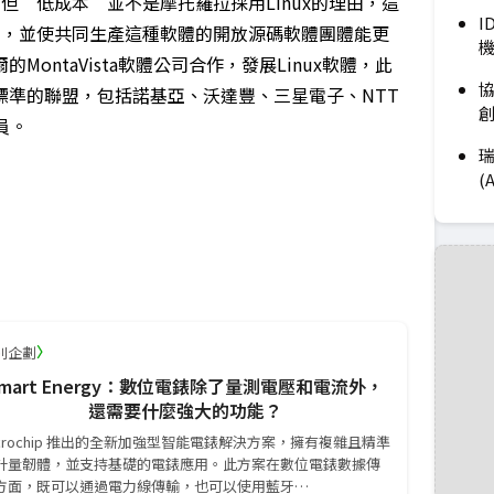
，但”低成本”並不是摩托羅拉採用Linux的理由，這
I
產品，並使共同生產這種軟體的開放源碼軟體團體能更
機
ontaVista軟體公司合作，發展Linux軟體，此
協
標準的聯盟，包括諾基亞、沃達豐、三星電子、NTT
員。
瑞
(
〉
別企劃
mart Energy：數位電錶除了量測電壓和電流外，
還需要什麼強大的功能？
icrochip 推出的全新加強型智能電錶解決方案，擁有複雜且精準
計量韌體，並支持基礎的電錶應用。此方案在數位電錶數據傳
方面，既可以通過電力線傳輸，也可以使用藍牙…