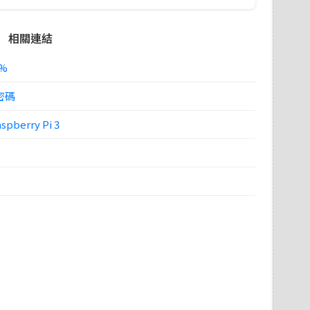
相關連結
%
密碼
erry Pi 3