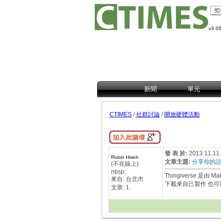
v3.0
新聞
單元
CTIMES
/
社群討論
/
開放硬體活動
發 表 於:
2013.11.11
Robin Hsieh
文章主題:
分享你的設計到
(不在線上)
nbsp;
Thingiverse 
來自: 台北市
下載來自己製作 也
文章: 1