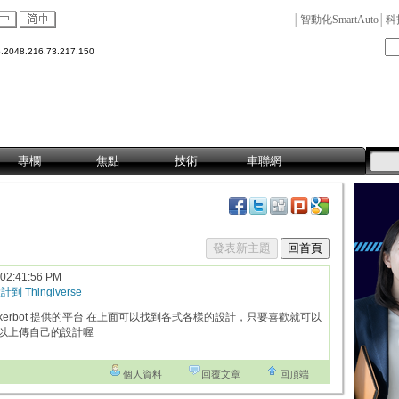
│
智動化SmartAuto
│
科
5.2048.216.73.217.150
專欄
焦點
技術
車聯網
發表新主題
回首頁
 02:41:56 PM
 Thingiverse
是由 Makerbot 提供的平台 在上面可以找到各式各樣的設計，只要喜歡就可以
可以上傳自己的設計喔
個人資料
回覆文章
回頂端