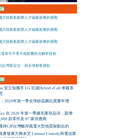
論
欄]大陸創新創業人才磁吸效應的挑戰
欄]大陸創新創業人才磁吸效應的挑戰
欄]大陸創新創業人才磁吸效應的挑戰
C發表可不受天候影響的光解析技術
析]台灣新定位：與全球創客接軌
聞
itsu 安立知攜手 LG 完成Hybrid eCall 車載系
證
MI：2026年第一季全球矽晶圓出貨量年增
iKey 在 2026 年第一季擴充庫存品項，新增
1,000 款零件及 97 家供應商
獲得CIP台灣離岸風電大型地質探勘合約
產發展方興未艾 Liminal Custody與電信業