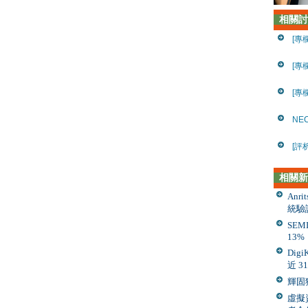
相關討
[專
[專
[專
NE
[評
相關新
Anr
統驗
SE
13%
Dig
近 3
輝固
虛擬資