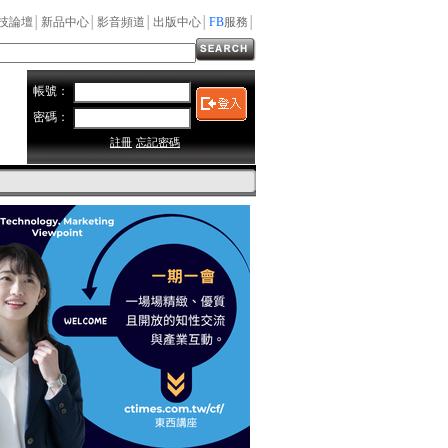
技論壇
│
新品中心
│
影音頻道
│
出版中心
│
FB
服務
│
帳號：
密碼：
註冊
忘記密碼