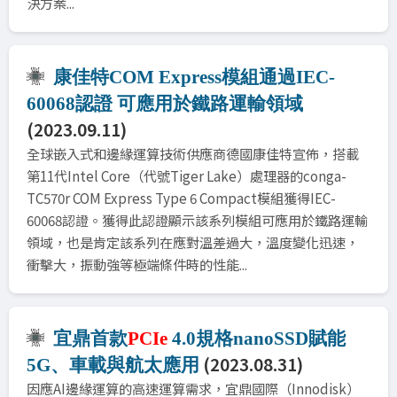
決方案...
康佳特COM Express模組通過IEC-
60068認證 可應用於鐵路運輸領域
(2023.09.11)
全球嵌入式和邊緣運算技術供應商德國康佳特宣佈，搭載
第11代Intel Core（代號Tiger Lake）處理器的conga-
TC570r COM Express Type 6 Compact模組獲得IEC-
60068認證。獲得此認證顯示該系列模組可應用於鐵路運輸
領域，也是肯定該系列在應對溫差過大，溫度變化迅速，
衝擊大，振動強等極端條件時的性能...
宜鼎首款
PCIe
4.0規格nanoSSD賦能
(2023.08.31)
5G、車載與航太應用
因應AI邊緣運算的高速運算需求，宜鼎國際（Innodisk）