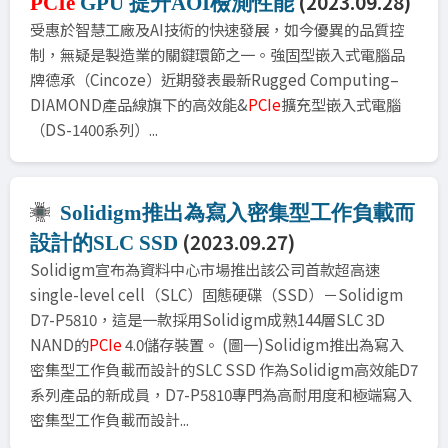
(2023.09.28)
PCIe
GPU 提升AOI檢測性能
受惠於智慧工廠及AI技術的快速發展，如今優異的品質控
制，無疑是製造業的關鍵環節之一。強固型嵌入式電腦品
牌德承（Cincoze）近期發表最新Rugged Computing–
DIAMOND產品線旗下的高效能&
PCIe
擴充型嵌入式電腦
（DS-1400系列）...
Solidigm推出為寫入密集型工作負載而
(2023.09.27)
設計的SLC SSD
Solidigm宣布為資料中心市場推出該公司首款超高速
single-level cell（SLC）固態硬碟（SSD）－Solidigm
D7-P5810，這是一款採用Solidigm成熟144層SLC 3D
NAND的
PCIe
4.0儲存裝置。 (圖一)Solidigm推出為寫入
密集型工作負載而設計的SLC SSD 作為Solidigm高效能D7
系列產品的新成員，D7-P5810專門為高耐用度和極端寫入
密集型工作負載而設計...