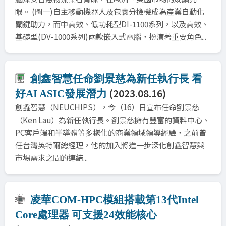
眼。 (圖一)自主移動機器人及包裹分撿機成為產業自動化
關鍵助力，而中高效、低功耗型DI-1100系列，以及高效、
基礎型(DV-1000系列)兩款嵌入式電腦，扮演著重要角色...
創鑫智慧任命劉景慈為新任執行長 看
(2023.08.16)
好AI ASIC發展潛力
創鑫智慧（NEUCHIPS），今（16）日宣布任命劉景慈
（Ken Lau）為新任執行長。劉景慈擁有豐富的資料中心、
PC客戶端和半導體等多樣化的商業領域領導經驗，之前曾
任台灣英特爾總經理，他的加入將進一步深化創鑫智慧與
市場需求之間的連結...
凌華COM-HPC模組搭載第13代Intel
Core處理器 可支援24效能核心