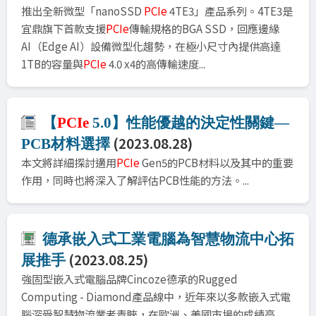
推出全新微型「nanoSSD
PCIe
4TE3」產品系列。4TE3是
宜鼎旗下首款支援
PCIe
傳輸規格的BGA SSD，回應邊緣
AI（Edge AI）設備微型化趨勢，在極小尺寸內提供高達
1TB的容量與
PCIe
4.0 x4的高傳輸速度...
【
PCIe
5.0】性能優越的決定性關鍵—
(2023.08.28)
PCB材料選擇
本文將詳細探討適用
PCIe
Gen5的PCB材料以及其中的重要
作用，同時也將深入了解評估PCB性能的方法。...
德承嵌入式工業電腦為智慧物流中心拓
(2023.08.25)
展推手
強固型嵌入式電腦品牌Cincoze德承的Rugged
Computing - Diamond產品線中，近年來以多款嵌入式電
腦深受智慧物流業者青睞，在歐洲、美國市場的成績亮