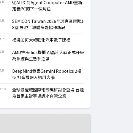
從AI PC到Agent Computer AMD重新
.5
定義PC的下一個角色
SEMICON Taiwan 2026全球專區匯聚1
.6
8國 展現半導體多邊協作新局
模擬如何大幅強化汽車電子建模
.7
AMD推Helios機櫃 AI晶片大戰正式升級
.8
為系統與生態系之爭
DeepMind發表Gemini Robotics 2模
.9
型 打造機器人通用大腦
全球最權威國際珊瑚礁研討會登場 台達
.10
為首家主辦專場講座台灣企業