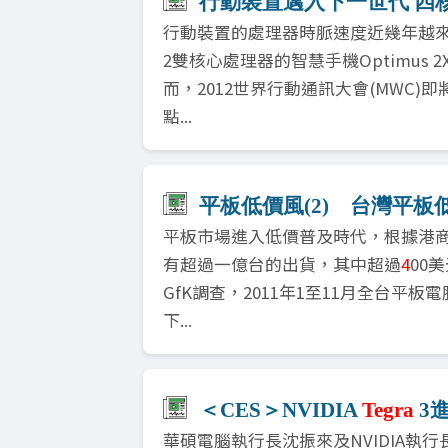
行動裝置邁入下一世代 四核
行動裝置的處理器時脈速度近幾年越來越快
2雙核心處理器的智慧手機Optimus
而，2012世界行動通訊大會(MWC
點...
平板低價風(2) 台灣平板
平板市場進入低價普及時代，根據港商匯
有超過一億台的出貨，其中超過
4
00
GfK調查，2011年1至11月全台平板
下...
＜CES＞NVIDIA
Tegra
3進
華碩電腦執行長沈振來及NVIDIA執行