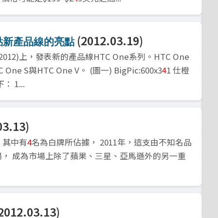
(2012.03.19)
盤點新產品線的亮點
012)上，發表新的產品線HTC One系列。HTC One
 S與HTC One V。 (圖一) BigPic:600x3
4
1 仕橙
1...
03.13)
，其中有
4
名為白牌所佔據， 2011年，這支由不知名品
， 成為市場上除了蘋果、三星、亞馬遜外的另一重
2012.03.13)