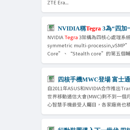
ZTE Era...
NVIDIA稱
Tegra
3為“四加
NVIDIA
Tegra
3架構為四核心處理系統伴
symmetric multi-processin,vS
Core”、“Stealth core”的第五個
四核手機MWC登場 富士
自2011年ASUS和NVIDIA合作推出T
世界移動通信大會(MWC)剩不到一
心智慧手機最受人矚目，各家廠商也積極