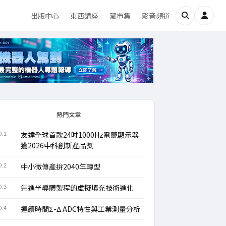
出版中心
東西講座
藏市集
影音頻道
熱門文章
友達全球首款24吋1000Hz電競顯示器
.1
獲2026中科創新產品獎
中小微傳產拚2040年轉型
.2
先進半導體製程的虛擬填充技術進化
.3
連續時間Σ-Δ ADC特性與工業測量分析
.4