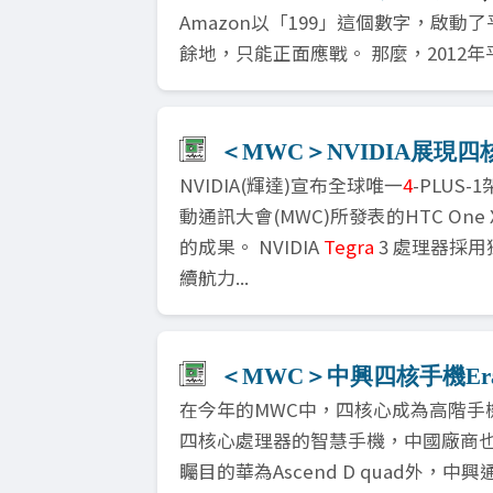
Amazon以「199」這個數字，啟
餘地，只能正面應戰。 那麼，2012年
＜MWC＞NVIDIA展現
NVIDIA(輝達)宣布全球唯一
4
-PLUS
動通訊大會(MWC)所發表的HTC On
的成果。 NVIDIA
Tegra
3 處理器採用
續航力...
＜MWC＞中興四核手機Er
在今年的MWC中，四核心成為高階手
四核心處理器的智慧手機，中國廠商
矚目的華為Ascend D quad外，中