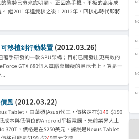
的態勢已愈來愈明顯。 正因為手機、平板的高度成
NO
 繼2011年達雙核之後，2012年，四核心時代即將
NO
NO
(2012.03.26)
 GPU 可移植到行動裝置
NO
四年前已著手研發的一款GPU架構；目前已開發出更高效的
eForce GTX 680個人電腦桌機級的顯示卡上，算是一
..
NO
NO
(2012.03.22)
低價風
us Tablet，由華碩(Asus)代工，價格定在$1
4
9~$199
成本與低價位的Android平板電腦。先前業界人士
370T，價格是在$250美元，據說是Nexus Tablet
價格可能是$199~$2
4
9美元之間...