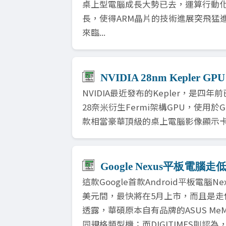
桌上型電腦成長大勢已去，運算行動化
長，使得ARM晶片的技術進展突飛猛進。
來臨...
NVIDIA 28nm Kepler
NVIDIA最近發布的Kepler，是
28奈米衍生Fermi架構GPU，使用於G
款相當豪華頂級的桌上電腦影像顯示卡.
Google Nexus平板電腦走
這款Google首款Android平板電腦Nex
美元間，最快將在5月上市，而且是走低
透露，華碩原本自有品牌的ASUS MeMo 
同規格類型機；而DIGITIMES則認為，