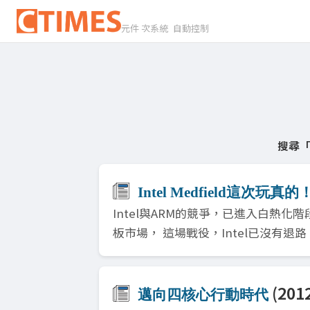
元件 次系統 自動控制
搜尋「T
Intel Medfield這次玩真的
Intel與ARM的競爭，已進入白熱化階段。
板市場， 這場戰役，Intel已沒有退路
(2012
邁向四核心行動時代