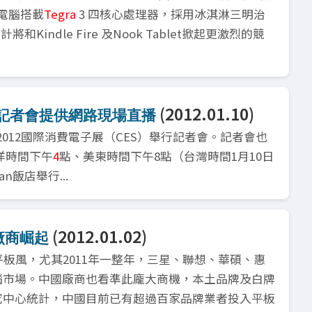
平板電腦搭載
Tegra
3 四核心處理器，採用冰淇淋三明治
和Kindle Fire 及Nook Tablet掀起更激烈的競
(2012.01.10)
ES記者會提供網路現場直播
日在2012國際消費電子展（CES）舉行記者會。記者會也
洋時間下午
4
點、美東時間下午8點（台灣時間1月10日
n飯店舉行...
(2012.01.02)
廠商崛起
平板風，尤其2011年一整年，三星、聯想、華碩、惠
腦市場。中國廠商也看準此龐大商機，本土品牌及白牌
究中心統計，中國目前已有超過百家品牌業者投入平板