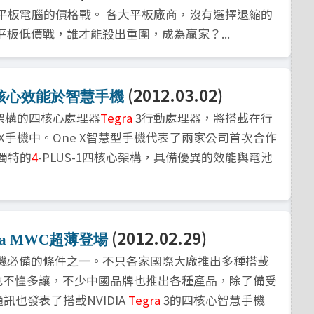
動了平板電腦的價格戰。 各大平板廠商，沒有選擇退縮的
平板低價戰，誰才能殺出重圍，成為贏家？...
(2012.03.02)
四核心效能於智慧手機
-1架構的四核心處理器
Tegra
3行動處理器，將搭載在行
e X手機中。One X智慧型手機代表了兩家公司首次合作
獨特的
4
-PLUS-1四核心架構，具備優異的效能與電池
(2012.02.29)
a MWC超薄登場
機必備的條件之一。不只各家國際大廠推出多種搭載
也不惶多讓，不少中國品牌也推出各種產品，除了備受
興通訊也發表了搭載NVIDIA
Tegra
3的四核心智慧手機