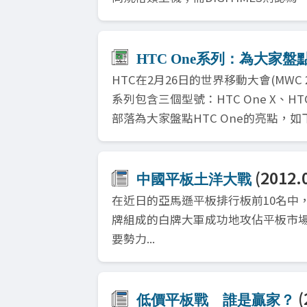
HTC One系列：為大家
HTC在2月26日的世界移動大會(MWC 2
系列包含三個型號：HTC One X、HTC One
部落為大家盤點HTC One的亮點，如下： 
(2012.
中國平板土洋大戰
在近日的亞馬遜平板排行板前10名中
牌組成的白牌大軍成功地攻佔平板市場
要勢力...
(
低價平板戰 誰是贏家？