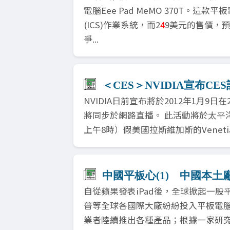
電腦Eee Pad MeMO 370T。這款
(ICS)作業系統，而2
4
9美元的售價，預計將
爭...
＜CES＞NVIDIA宣布C
NVIDIA日前宣布將於2012年1月9
將同步於網路直播。 此活動將於太平
上午8時）假美國拉斯維加斯的Venetia
中國平板心(1) 中國本土
自從蘋果發表iPad後，全球掀起一股
普等全球各國際大廠紛紛投入平板電
業者陸續推出各種產品；根據一家研