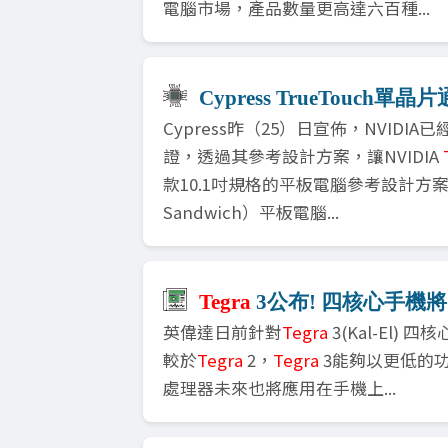
電腦市場，產品數量更高達六百種...
Cypress TrueTouch單
Cypress昨（25）日宣佈，NVIDIA
證，透過其參考設計方案，讓NVIDIA
款10.1吋規格的平板電腦參考設計方案
Sandwich）平板電腦...
Tegra
3公布! 四核心手機
英偉達日前針對
Tegra
3(Kal-El)
較於
Tegra
2，
Tegra
3能夠以更低的功
處理器未來也將應用在手機上...