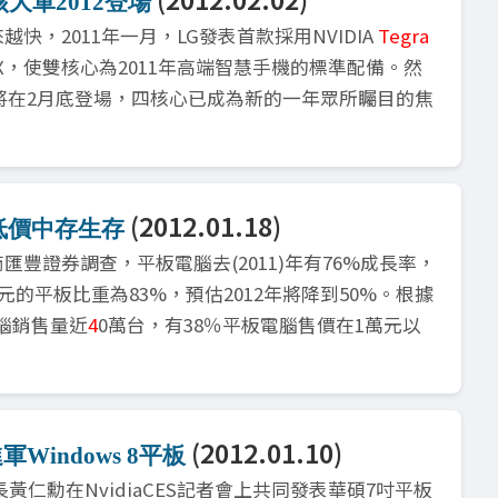
大軍2012登場
，2011年一月，LG發表首款採用NVIDIA
Tegra
 2X，使雙核心為2011年高端智慧手機的標準配備。然
)即將在2月底登場，四核心已成為新的一年眾所矚目的焦
(2012.01.18)
低價中存生存
豐證券調查，平板電腦去(2011)年有76%成長率，
美元的平板比重為83%，預估2012年將降到50%。根據
電腦銷售量近
4
0萬台，有38％平板電腦售價在1萬元以
(2012.01.10)
軍Windows 8平板
長黃仁勳在NvidiaCES記者會上共同發表華碩7吋平板