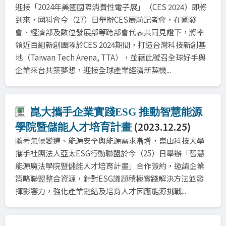
迎接「2024年美國國際消費性電子展」（CES 2024）即將
到來，國科會今（27）日舉辦CES展前記者會，在國發
會、經濟部及數位發展部等跨部會代表共同見證下，將率
領近百組新創團隊於CES 2024期間，打造台灣科技新創基
地（Taiwan Tech Arena, TTA），並藉此號召全球好手與
企業來台共築夢想，迎接全球產業經濟新契機...
崑大攜手企業實踐ESG 推動智慧能源
(2023.12.25)
學院暨儲能人才培育計畫
隨著氣候變遷、能源安全與能源需求漸增，崑山科技大學
攜手社團法人亞太ESG行動聯盟於今（25）日舉辦「智慧
能源魔法學院暨儲能人才培育計畫」合作簽約，邀請企業
策略聯盟整合資源，針對ESG議題積極實踐解決方法並發
揮影響力，強化產業鏈結及培育人才因應能源挑戰...