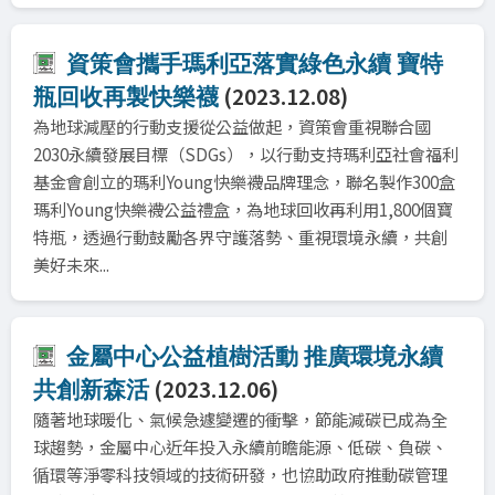
資策會攜手瑪利亞落實綠色永續 寶特
(2023.12.08)
瓶回收再製快樂襪
為地球減壓的行動支援從公益做起，資策會重視聯合國
2030永續發展目標（SDGs），以行動支持瑪利亞社會福利
基金會創立的瑪利Young快樂襪品牌理念，聯名製作300盒
瑪利Young快樂襪公益禮盒，為地球回收再利用1,800個寶
特瓶，透過行動鼓勵各界守護落勢、重視環境永續，共創
美好未來...
金屬中心公益植樹活動 推廣環境永續
(2023.12.06)
共創新森活
隨著地球暖化、氣候急遽變遷的衝擊，節能減碳已成為全
球趨勢，金屬中心近年投入永續前瞻能源、低碳、負碳、
循環等淨零科技領域的技術研發，也協助政府推動碳管理