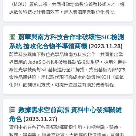
（MOU）簽約典禮，共同推動培育數位養殖技術人才，透
過數位科技提升養殖效率，進入養殖產業數位化階段...
蔚華與南方科技合作非破壞性SiC檢測
(2023.11.28)
系統 搶攻化合物半導體商機
蔚華科技與旗下數位光學品牌南方科技合作，共同推出業
界首創的JadeSiC-NK非破壞性缺陷檢測系統，採用先進非
線性光學技術對SiC基板進行全片掃描，找出基板內部的致
命性晶體缺陷，用以取代現行高成本的破壞性KOH（氫氧
化鉀）蝕刻檢測方式，可提升產量並有助於改善製程...
數據需求空前高漲 資料中心發揮關鍵
(2023.11.27)
角色
資料中心在各行各業都發揮關鍵作用，包括金融、醫療、
教育、娛樂等。 隨著雲計算、大數據的快速發展，資料中