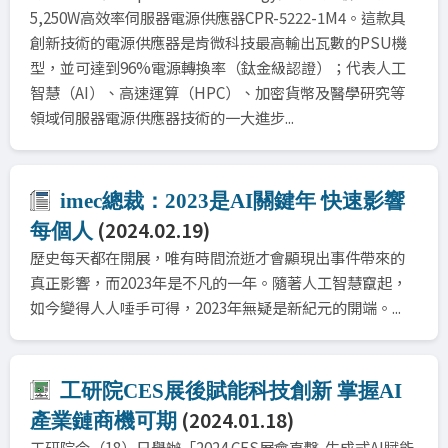
5,250W高效率伺服器電源供應器CPR-5222-1M4。這款具
創新技術的電源供應器是肯微科技最高輸出瓦數的PSU機
型，並可達到96%電源轉換率（鈦金級認證）；代表人工
智慧（AI）、高速運算（HPC）、加密貨幣及醫學研究等
領域伺服器電源供應器技術的一大進步...
imec總裁：2023是AI關鍵年 快速影響
(2024.02.19)
每個人
歷史每天都在開展，唯有時間流逝才會顯現出事件帶來的
真正影響，而2023年是不凡的一年。隨著人工智慧竄起，
如今變得人人唾手可得，2023年無疑是新紀元的開端。...
工研院CES展後賦能科技創新 掌握AI
(2024.01.18)
產業鏈商機可期
工研院今（18）日舉辦「2024 CES展會直擊-生成式AI賦能