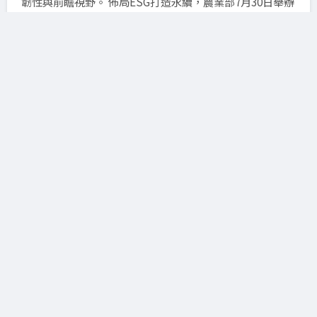
韌性與前瞻視野。 佈局ESG打造永續，農業部7月30日舉辦
「農業ESG推廣說明會」，由資源永續利用司司長莊老達
與威剛科技董事長陳立白共同簽署農業ESG專案合作備忘
錄，宣示雙方攜手推動農業永續的合作夥伴關係...
國科會推動科學園區擴建 聚焦環保與
(2025.07.23)
永續發展
國科會今向環境部環境影響評估審查委員會報告「新設
（含擴建）科學園區政策評估說明書」第2次修正案。此次
修正案的核心，是為因應台灣科技產業，特別是 AI 晶片等
先進製程的蓬勃發展，預計至 2050 年將新增約 2,000 公頃
的科學園區用地...
臺鹽通過ISO 14064-1查驗 引領泛公
(2025.07.23)
營食品業邁向減碳新里程