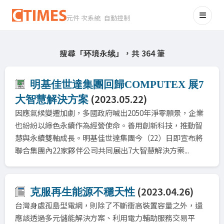
元件 次系統 自動控制
搜尋「环境永续」，共 364 筆
明基佳世達集團回歸COMPUTEX 展7
(2023.05.22)
大智慧解決方案
因應氣候變遷加劇，多國政府喊出2050年淨零願景，企業
也紛紛以綠色永續作為經營使命。善用創新科技，推動智
慧與永續雙軸成長。明基佳世達集團今（22）日即宣布將
聯合集團內22家夥伴公司共同展出7大智慧解決方案...
(2023.04.26)
克服再生能源不穩天性
台灣身處孤島型電網，則除了不斷衝高裝置容量之外，還
應該透過多元儲能解決方案、利用電力輔助服務交易平