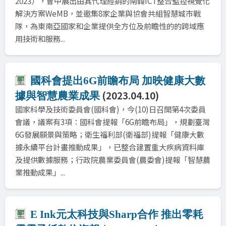
2023），會中展出由其代理經銷的南韓ICT整合監控視覺化
解決方案WeMB，並邀集8家企業與協會共組智慧城市戰
隊，為東南亞國家和企業提供全方位及前瞻性的的跨域應
用技術和服務...
國科會提出6G前瞻布局 加映健康大數
(2023.04.10)
據與智慧農業成果
國家科學及技術委員會(國科會)，今(10)日召開第4次委員
會議，議案有3項：國科會提報「6G前瞻布局」，規劃臺灣
6G發展願景與策略；衛生福利部(衛福部)提報「健康大數
據永續平台計畫推動成果」，已整合建置重大疾病資料庫
及提供數據服務；行政院農業委員會(農委會)提報「智慧農
業推動成果」...
E Ink元太科技與Sharp合作 推出零耗