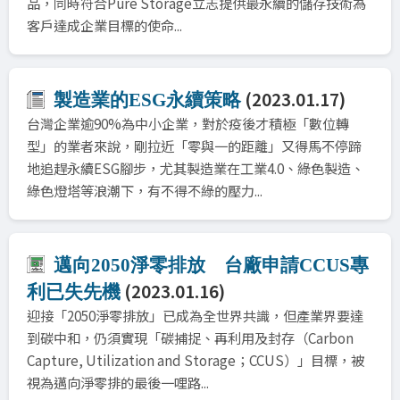
品，同時符合Pure Storage立志提供最永續的儲存技術為
客戶達成企業目標的使命...
(2023.01.17)
製造業的ESG永續策略
台灣企業逾90%為中小企業，對於疫後才積極「數位轉
型」的業者來說，剛拉近「零與一的距離」又得馬不停蹄
地追趕永續ESG腳步，尤其製造業在工業4.0、綠色製造、
綠色燈塔等浪潮下，有不得不綠的壓力...
邁向2050淨零排放 台廠申請CCUS專
(2023.01.16)
利已失先機
迎接「2050淨零排放」已成為全世界共識，但產業界要達
到碳中和，仍須實現「碳捕捉、再利用及封存（Carbon
Capture, Utilization and Storage；CCUS）」目標，被
視為邁向淨零排的最後一哩路...