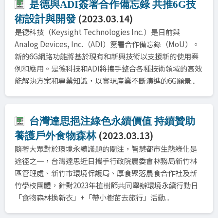
是德與ADI簽署合作備忘錄 共推6G技
(2023.03.14)
術設計與開發
是德科技（Keysight Technologies Inc.）是日前與
Analog Devices, Inc.（ADI）簽署合作備忘錄（MoU）。
新的6G網路功能將基於現有和新興技術以支援新的使用案
例和應用。是德科技和ADI將攜手整合各種技術領域的高效
能解決方案和專業知識，以實現產業不斷演進的6G願景...
台灣達思挹注綠色永續價值 持續贊助
(2023.03.13)
養護戶外食物森林
隨著大眾對於環境永續議題的關注，智慧都市生態綠化是
途徑之一，台灣達思近日攜手行政院農委會林務局新竹林
區管理處、新竹市環境保護局、厚食聚落農食合作社及新
竹學校團體，針對2023年植樹節共同舉辦環境永續行動日
「食物森林換新衣」+「帶小樹苗去旅行」活動...