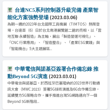
台達NC5系列控制器升級完備 產業智
(2023.03.06)
能化方案強勢登場
為期一週的2023年台北國際工具機展（TIMTOS）熱鬧登
場，台達首（6）日於台北南港展覽館二館的亮相，以「雲
地互聯 永續智造」為主軸，展出「製造營運可視化」、
「CNC 行業應用」、「智造整合」、「產業ESG實踐」與
「智能機台」5大主題展區...
中華電信與諾基亞簽署合作備忘錄 推
(2023.03.01)
動Beyond 5G演進
中華電信與諾基亞，於西班牙巴塞隆納的2023世界行動通
訊大會（MWC 2023）簽署5G技術演進及6G合作備忘錄，
延續雙方5G策略合作，攜手推進台灣5G網路邁向下一個
Beyond 5G新階段...