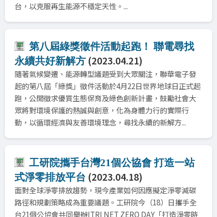
台，以克服再生能源不穩定天性。...
第八屆綠獎徵件活動起跑！ 聯電尋找
(2023.04.21)
永續共好新解方
隨著氣候變遷、能源轉型議題受到大眾關注，聯華電子發
起的第八屆「綠獎」徵件活動於4月22日世界地球日正式起
跑，公開徵求優質生態保育及綠色創新計畫，鼓勵社會大
眾將對環境保護的熱誠與創意，化為身體力行的實際行
動，以循環經濟與友善環境理念，尋找永續的新解方...
工研院攜手台灣21個公協會 打造一站
(2023.04.18)
式淨零排放平台
面對全球淨零排放趨勢，現今產業如何因應擬定淨零減碳
路徑和規劃策略成為重要議題。工研院今（18）日攜手全
台21個公協會共同舉辦ITRI NET ZERO DAY「打造淨零時