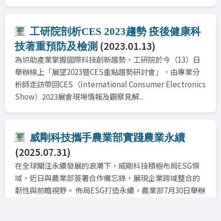
工研院剖析CES 2023趨勢 疫後健康科
(2023.01.13)
技著重預防及檢測
為協助產業掌握國際科技創新趨勢，工研院於今（13）日
舉辦線上「展望2023暨CES重點趨勢研討會」，由專業分
析師走訪帶回CES（International Consumer Electronics
Show）2023展會現場情報及觀察見解...
威剛科技攜手農業部實踐農業永續
(2025.07.31)
在全球關注永續發展的浪潮下，威剛科技積極布局ESG領
域，近日與農業部簽署合作備忘錄，展現企業跨域整合的
韌性與前瞻視野。 佈局ESG打造永續，農業部7月30日舉辦
「農業ESG推廣說明會」，由資源永續利用司司長莊老達
與威剛科技董事長陳立白共同簽署農業ESG專案合作備忘