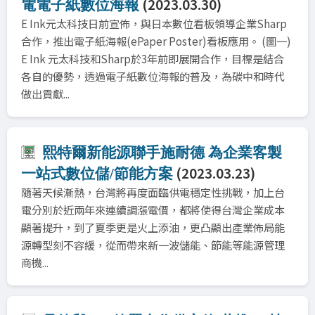
(2023.03.30)
電電子紙數位海報
E Ink元太科技日前宣佈，與日本數位看板領導企業Sharp
合作，推出電子紙海報(ePaper Poster)看板應用。 (圖一)
E Ink 元太科技和Sharp於3年前即展開合作，目標是結合
各自的優勢，透過電子紙數位海報的普及，為碳中和時代
做出貢獻...
熙特爾新能源聯手施耐德 為企業客製
(2023.03.23)
一站式數位儲/節能方案
隨著天候漸熱，台灣將再度面臨供電穩定性挑戰，加上台
電分別於近兩年來連續調漲電價，都將使得台灣企業成本
顯著提升，到了夏季更是火上添油，更凸顯出產業佈局能
源轉型刻不容緩，從而帶來新一波儲能、節能等能源管理
商機...