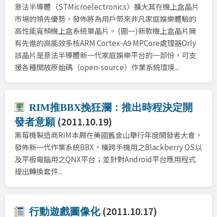
意法半導體（STMicroelectronics）擴大其在機上盒晶片
市場的領先優勢，發佈將為用戶帶來非凡家庭娛樂體驗的
高性能寬頻機上盒系統單晶片。 (圖一)新款機上盒晶片擁
有先進的高能效多核ARM Cortex-A9 MPCore處理器Orly
該晶片是意法半導體新一代家庭娛樂平台的一部份，可支
援各種開放原始碼（open-source）作業系統環境...
RIM推BBX挽狂瀾：推出時程決定開
(2011.10.19)
發者意願
黑莓機製造商RIM本周在美國舊金山舉行年度開發者大會，
發佈新一代作業系統BBX，橫跨手機用之Blackberry OS以
及平板電腦用之QNX平台；並針對Android平台應用程式
提出轉換套件...
(2011.10.17)
行動遊戲圖像化