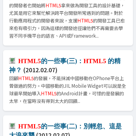
的開發者也開始將
HTML5
拿來做為開發工具的設計基礎，
尤其是用它來幫忙解決跨平台開發所常遇到的問題。對於
行動應用程式的開發者來說，支援
HTML5
的開發工具已愈
來愈有吸引力，因為這樣的開發途徑讓他們不再需要去學
習不同手機平台的語言、API或Framework...
HTML5
的一些事(三)：
HTML5
的精
(2012.02.07)
神？
回顧
HTML5
的發展，不能抹滅中國移動在OPhone平台上
曾做過的努力。中國移動的JIL Mobile Widget可以說是全
球最早開始導入
HTML5
的Android計畫，可惜的是發展的
太早，在當時沒有得到太大的回饋...
HTML5
的一些事(二)：別輕忽、這是
(2012.02.07)
大浪來襲