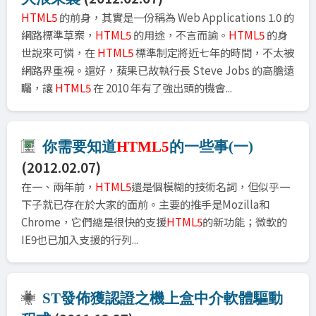
HTML5
的前身，其實是一份稱為 Web Applications 1.0 的
網路標準草案，
HTML5
的用途，不言而諭。
HTML5
的身
世說來可憐，在
HTML5
標準制定將近七年的時間，不太被
網路界重視。還好，蘋果已故執行長 Steve Jobs 的高膽遠
矚，讓
HTML5
在 2010 年有了強出頭的機會...
你需要知道
HTML5
的一些事(一)
(2012.02.07)
在一、兩年前，
HTML5
還是個模糊的技術名詞，但似乎一
下子就已存在於大家的面前。主要的推手是Mozilla和
Chrome，它們總是很快的支援
HTML5
的新功能；微軟的
IE9也已加入支援的行列...
ST發佈獲認證之機上盒中介軟體驅動