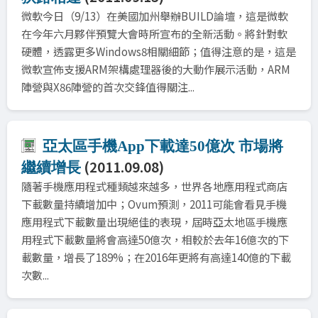
微軟今日（9/13）在美國加州舉辦BUILD論壇，這是微軟
在今年六月夥伴預覽大會時所宣布的全新活動。將針對軟
硬體，透露更多Windows8相關細節；值得注意的是，這是
微軟宣佈支援ARM架構處理器後的大動作展示活動，ARM
陣營與X86陣營的首次交鋒值得關注...
亞太區手機App下載達50億次 市場將
(2011.09.08)
繼續增長
隨著手機應用程式種類越來越多，世界各地應用程式商店
下載數量持續增加中；Ovum預測，2011可能會看見手機
應用程式下載數量出現絕佳的表現，屆時亞太地區手機應
用程式下載數量將會高達50億次，相較於去年16億次的下
載數量，增長了189%；在2016年更將有高達140億的下載
次數...