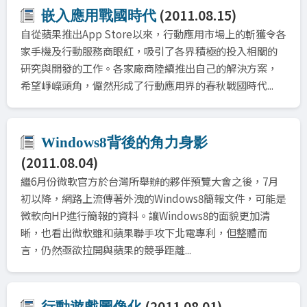
(2011.08.15)
嵌入應用戰國時代
自從蘋果推出App Store以來，行動應用市場上的斬獲令各
家手機及行動服務商眼紅，吸引了各界積極的投入相關的
研究與開發的工作。各家廠商陸續推出自己的解決方案，
希望崢嶸頭角，儼然形成了行動應用界的春秋戰國時代...
Windows8背後的角力身影
(2011.08.04)
繼6月份微軟官方於台灣所舉辦的夥伴預覽大會之後，7月
初以降，網路上流傳著外洩的Windows8簡報文件，可能是
微軟向HP進行簡報的資料。讓Windows8的面貌更加清
晰，也看出微軟雖和蘋果聯手攻下北電專利，但整體而
言，仍然亟欲拉開與蘋果的競爭距離...
(2011.08.01)
行動遊戲圖像化