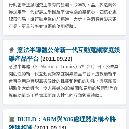
行動創新正掀起史上未有的狂潮。今年初，晶片製造商公
佈適用新一代智慧型手機及平板電腦的雙核心、四核心處
理器佈局，讓行動產業向前邁進一大步，為消費者帶來更
可靠、更具效率並無縫的使用經驗...
意法半導體公佈新一代互動寬頻家庭娛
(2011.09.22)
樂産品平台
意法半導體（STMicroelectronics）昨（21）日，公佈具
開創性的新一代互動寬頻家庭娛樂産品平台。這款最新平
台可為用戶實現無與倫比的性能和極低的功耗，徹底顛覆
網路化家庭概念，令人震撼的3D繪圖和易用的智慧型內容
導航功能為用戶實現更加人性化的互動觀看體驗...
BUILD：ARM與X86處理器架構今將
(2011.09.13)
狹路相逢