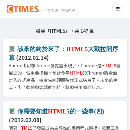
元件 次系統 自動控制
搜尋「HTML5」，共 147 筆
該來的終於來了：
HTML5
大戰拉開序
(2012.02.14)
幕
Android版的Chrome瀏覽器出現了，Chrome是
HTML5
發
展史的一個重要指標。預計今年
HTML5
(Chrome)將全面
走入各式產品，這宣告純硬體時代正式結束了。未來的產
品，少了軟體與雲端的加持，將顯得平傭而無奇...
你需要知道
HTML5
的一些事(四)
(2012.02.08)
隨著
HTML5
已發展成為主導性的應用程式架構，軟體工具