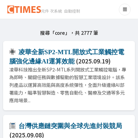
元件 次系統 自動控制
搜尋「core」，共 2777 筆
凌華全新SP2-MTL開放式工業觸控電
(2025.09.19)
腦強化邊緣AI運算效能
凌華科技推出全新SP2-MTL系列開放式工業觸控電腦，專
為即時、關鍵任務與數據驅動的智慧工業環境設計。該系
列產品以運算高效能與高度系統彈性，全面升級邊緣AI部
署能力，瞄準智慧製造、零售自動化、醫療及交通等多元
應用場景...
台灣供應鏈突圍與全球先進封裝競局
(2025.09.08)