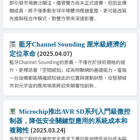
即引發市場廣泛關注。儘管雙方尚未正式證實，但若此傳
聞成真，將不僅牽動全球半導體供應鏈重整，更可能改寫
先進製程合作模式，對雙方帶來深遠影響...
藍牙Channel Sounding 厘米級經濟的
(2025.04.07)
定位革命
藍牙Channel Sounding的意義，不僅在於技術規格的提
升，更標誌著「空間感知」成為物聯網的基礎能力。當每
一台設備都能精確感知彼此的位置與運動狀態，從智慧城
市到元宇宙的應用場景將迎來顛覆性創新...
Microchip推出AVR SD系列入門級微控
制器，降低安全關鍵型應用的系統成本和
(2025.03.24)
複雜性
為幫助工程師在嚴苛安全要求下盡可能地降低設計成本與