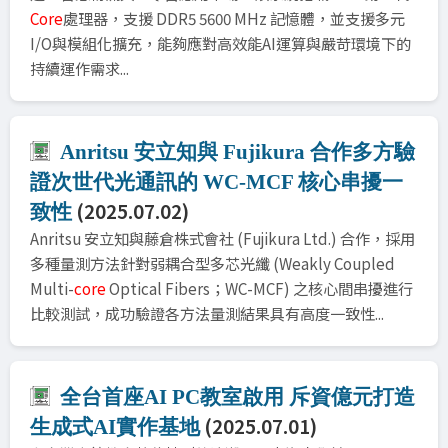
Core
處理器，支援 DDR5 5600 MHz 記憶體，並支援多元
I/O與模組化擴充，能夠應對高效能AI運算與嚴苛環境下的
持續運作需求...
Anritsu 安立知與 Fujikura 合作多方驗
證次世代光通訊的 WC-MCF 核心串擾一
(2025.07.02)
致性
Anritsu 安立知與藤倉株式會社 (Fujikura Ltd.) 合作，採用
多種量測方法針對弱耦合型多芯光纖 (Weakly Coupled
Multi-
core
Optical Fibers；WC-MCF) 之核心間串擾進行
比較測試，成功驗證各方法量測結果具有高度一致性...
全台首座AI PC教室啟用 斥資億元打造
(2025.07.01)
生成式AI實作基地