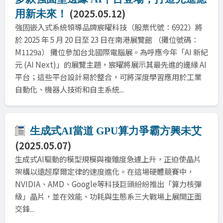
(2025.05.12)
用新未來！
強固嵌入式系統領導品牌宸曜科技（股票代號：6922）將
於 2025 年 5 月 20 日至 23 日在南港展覽館 （攤位號碼：
M1129a） 攤位參加台北國際電腦展。為呼應今年「AI 新紀
元 (AI Next)」的展覽主題，宸曜將展示其最先進的邊緣 AI
平台；這些平台設計易於整合，可將深度學習應用於工業
自動化、機器人技術和自主系統...
生成式AI當道 GPU算力爭霸方興未艾
(2025.05.07)
生成式AI驅動的模型規模與複雜度急遽上升，正迫使晶片
架構以遠超摩爾定律的速度進化。在這場硬體競賽中，
NVIDIA、AMD、Google等科技巨頭紛紛推出「算力核彈
級」晶片，並在效能、功耗與生態系三大戰場上展開正面
交鋒...