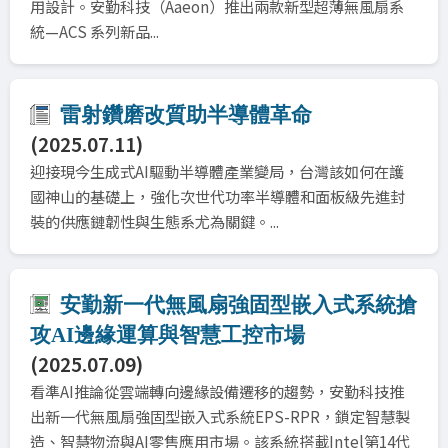
用設計。安勤科技（Aaeon）推出兩款新型超薄無風扇系
統—ACS 系列新品...
雷射鑽磨改質助半導體革命
(2025.07.11)
迎接現今生成式AI驅動半導體產業變局，台灣該如何在護
國神山的基礎上，強化次世代功率半導體和面板級先進封
裝的供應鏈韌性與生態系尤為關鍵。...
安勤新一代無風扇強固型嵌入式系統搶
攻AI邊緣運算與智慧工控市場
(2025.07.09)
看準AI推論從雲端轉向邊緣設備遷移的趨勢，安勤科技推
出新一代無風扇強固型嵌入式系統EPS-RPR，鎖定智慧製
造、智慧物流與AI零售應用市場。該系統搭載Intel第14代