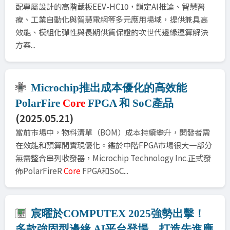
配專屬設計的高階載板EEV-HC10，鎖定AI推論、智慧醫
療、工業自動化與智慧電網等多元應用場域，提供兼具高
效能、模組化彈性與長期供貨保證的次世代邊緣運算解決
方案...
Microchip推出成本優化的高效能
PolarFire
Core
FPGA 和 SoC產品
(2025.05.21)
當前市場中，物料清單（BOM）成本持續攀升，開發者需
在效能和預算間實現優化。鑑於中階FPGA市場很大一部分
無需整合串列收發器，Microchip Technology Inc.正式發
佈PolarFireR
Core
FPGA和SoC...
宸曜於COMPUTEX 2025強勢出擊！
多款強固型邊緣 AI平台登場，打造先進應