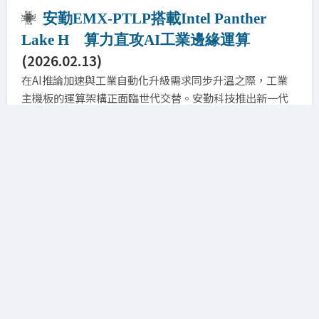
安勤EMX-PTLP搭載Intel Panther
Lake H 算力直攻AI工業邊緣運算
(2026.02.13)
在AI推論加速與工業自動化升級需求同步升溫之際，工業
主機板的運算架構正面臨世代交替。安勤科技推出新一代
工業主機板EMX-PTLP，搭載Intel Panther Lake H
Core
Ultra（Series 3）H系列處理器，鎖定AI嵌入式、高效能
運算（HPC）與智慧製造場域，強化邊緣端即時分析與多
任務處理能力...
三星正式出貨商用HBM4 採用12層堆
(2026.02.12)
疊技術
三星電子正式量產商用HBM4產品，並完成業界首次出貨。
三星憑藉其第六代10奈米級DRAM製程（1c），實現穩定
良率，無需額外重新設計即順利完成。 (圖一)三星正式出