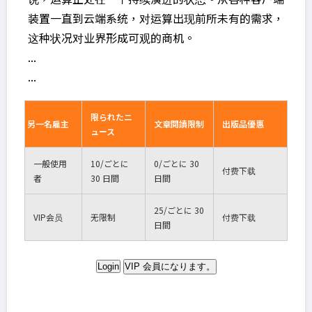
装置一直到云端系统，对运算出现前所未有的需求，
这种状况对业界形成可观的商机。
...
...
限られたニ
另一名雇主
文章閱讀限制
出版品優惠
ュース
一般使用
10
/ごとに
0
/ごとに 30
付费下载
者
30 日間
日間
25
/ごとに 30
VIP
会员
无限制
付费下载
日間
Login
VIP 会員になります。