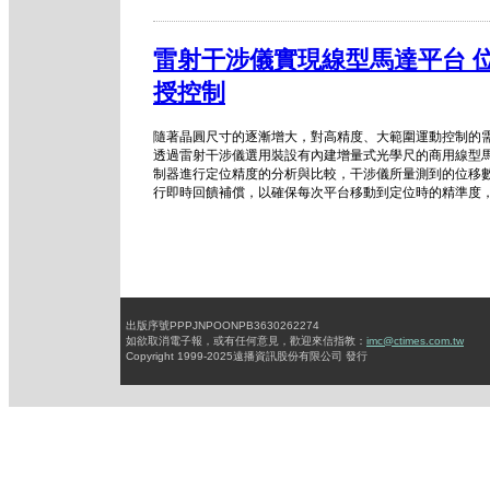
雷射干涉儀實現線型馬達平台 
授控制
隨著晶圓尺寸的逐漸增大，對高精度、大範圍運動控制的
透過雷射干涉儀選用裝設有內建增量式光學尺的商用線型
制器進行定位精度的分析與比較，干涉儀所量測到的位移
行即時回饋補償，以確保每次平台移動到定位時的精準度
出版序號PPPJNPOONPB3630262274
如欲取消電子報，或有任何意見，歡迎來信指教：
imc@ctimes.com.tw
Copyright 1999-2025遠播資訊股份有限公司 發行