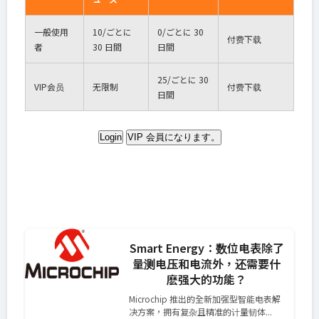
一般使用
10
/ごとに
0
/ごとに 30
付费下载
者
30 日間
日間
25
/ごとに 30
VIP
会员
无限制
付费下载
日間
Login
VIP 会員になります。
Smart Energy：数位电表除了
量测电压和电流外，还需要什
麽强大的功能？
Microchip 推出的全新加强型智能电表解
决方案，拥有复杂且精准的计量韧体...