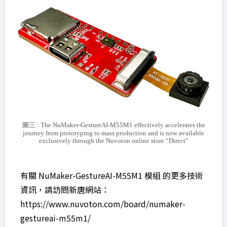
圖三 : The NuMaker-GestureAI-M55M1 effectively accelerates the
journey from prototyping to mass production and is now available
exclusively through the Nuvoton online store “Direct”
有關 NuMaker-GestureAI-M55M1 模組 的更多技術
資訊，請訪問新唐網站：
https://www.nuvoton.com/board/numaker-
gestureai-m55m1/