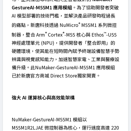
GestureAI-M55M1 應用模組
。為了協助開發者突破
AI 模型部署的技術門檻，並解決產品研發時程過長
®
的痛點，新唐科技透過 NuMicro
M55M1 系列微控
®
®
™
制器，整合 Arm
Cortex
-M55 核心與 Ethos
-U55
神經處理單元 (NPU)，提供開發者「整合即用」的
硬體環境，使其能在短時間內賦予終端設備智慧手勢
辨識與視覺感知能力，加速智慧家電、工業與醫療設
備升級。此NuMaker-GestureAI-M55M1 應用模組
已於新唐官方商城 Direct Store獨家開賣。
強大 AI 運算核心與高效能架構
NuMaker-GestureAI-M55M1 模組以
M55M1R2LJAE 微控制器為核心，運行速度高達 220