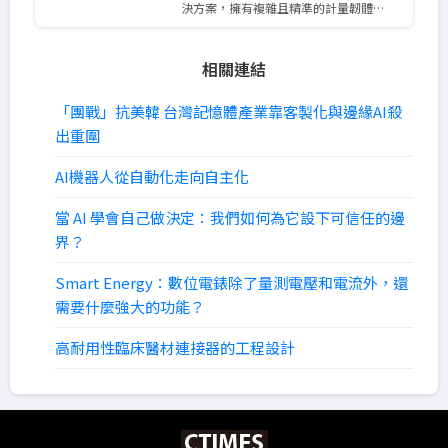
決方案，擁有複雜且精準的計量韌體…
相關連結
「團戰」抗美韓 台灣記憶體產業靠客製化與邊緣AI殺
出重圍
AI機器人從自動化走向自主化
當 AI 學會自己做決定：我們如何為它設下可信任的邊
界？
Smart Energy：數位電錶除了量測電壓和電流外，還
需要什麼強大的功能？
高耐用性臨床醫材連接器的工程設計