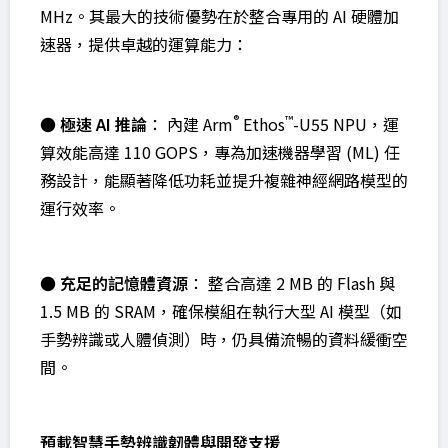
MHz。其最大的技術優勢在於整合專用的 AI 硬體加
速器，提供卓越的運算能力：
®
™
●
極速 AI 推論
： 內建 Arm
Ethos
-U55 NPU，運
算效能高達 110 GOPS，專為加速機器學習 (ML) 任
務設計，能顯著降低功耗並提升複雜神經網路模型的
運行效率。
●
充足的記憶體資源
： 整合高達 2 MB 的 Flash 與
1.5 MB 的 SRAM，確保模組在執行大型 AI 模型（如
手勢辨識或人體偵測）時，仍具備流暢的資料緩衝空
間。
預載智慧手勢辨識韌體與開發支援