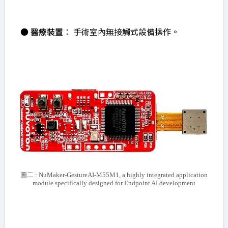
●
醫療裝置
： 手術室內無接觸式設備操作。
圖二 : NuMaker-GestureAI-M55M1, a highly integrated application
module specifically designed for Endpoint AI development