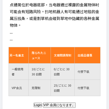
点通常位於电器底部，当电器通过裸露的金属物体时
可能会有短路风险。扫地机器人有可能通过地毯的金
属压线条，或是割草机会碰到草地中隐藏的各种金属
物体。
...
...
限られたニ
另一名雇主
文章閱讀限制
出版品優惠
ュース
一般使用
10
/ごとに
0
/ごとに 30
付费下载
者
30 日間
日間
25
/ごとに 30
VIP
会员
无限制
付费下载
日間
Login
VIP 会員になります。